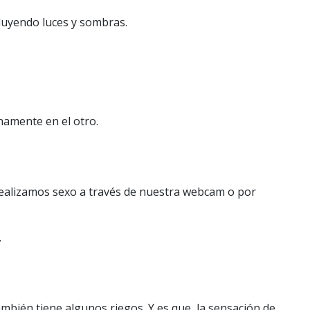
cluyendo luces y sombras.
namente en el otro.
si realizamos sexo a través de nuestra webcam o por
.
también tiene algunos riegos. Y es que, la sensación de