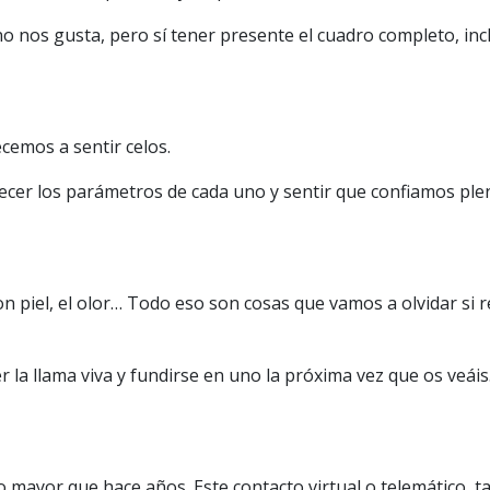
no nos gusta, pero sí tener presente el cuadro completo, in
cemos a sentir celos.
lecer los parámetros de cada uno y sentir que confiamos ple
l con piel, el olor… Todo eso son cosas que vamos a olvidar 
la llama viva y fundirse en uno la próxima vez que os veáis
cho mayor que hace años. Este contacto virtual o telemático, 