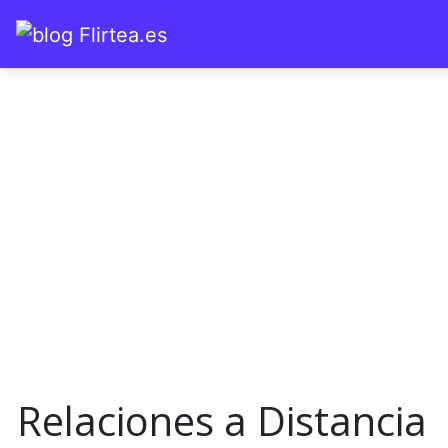
Saltar al contenido
Navegación principal
Relaciones a Distancia